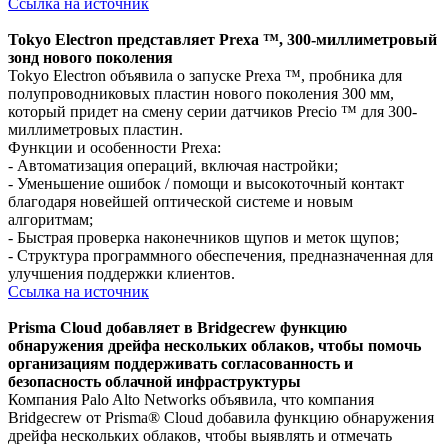
Ссылка на источник
Tokyo Electron представляет Prexa ™, 300-миллиметровый
зонд нового поколения
Tokyo Electron объявила о запуске Prexa ™, пробника для
полупроводниковых пластин нового поколения 300 мм,
который придет на смену серии датчиков Precio ™ для 300-
миллиметровых пластин.
Функции и особенности Prexa:
- Автоматизация операций, включая настройки;
- Уменьшение ошибок / помощи и высокоточный контакт
благодаря новейшей оптической системе и новым
алгоритмам;
- Быстрая проверка наконечников щупов и меток щупов;
- Структура программного обеспечения, предназначенная для
улучшения поддержки клиентов.
Ссылка на источник
Prisma Cloud добавляет в Bridgecrew функцию
обнаружения дрейфа нескольких облаков, чтобы помочь
организациям поддерживать согласованность и
безопасность облачной инфраструктуры
Компания Palo Alto Networks объявила, что компания
Bridgecrew от Prisma® Cloud добавила функцию обнаружения
дрейфа нескольких облаков, чтобы выявлять и отмечать