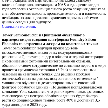
CSP, предприятиям-партнерам по интеллектуальному
видеонаблюдению, поставщикам NAS и т.д. - решение для
удовлетворения экспоненциального роста создания данных за
счет обеспечения емкости, производительности и надежности,
необходимых для надежного хранения огромных объемов
данных сегодня для будущего.
Ссылка на источник
Tower Semiconductor и Quintessent объявляют о
партнерстве для создания платформы Foundry Silicon
Photonics со встроенным лазером на квантовых точках
Tower Semiconductor, ведущий производитель
высококачественных аналоговых полупроводниковых
решений, и Quintessent, лидер в области лазерной интеграции
с кремниевыми фотонными интегральными схемами,
объявили о своем сотрудничестве по созданию первого в мире
процесса кремниевой фотоники (SiPho) со встроенными
лазерами на квантовых точках, для решения проблем
оптической связи на рынках искусственного интеллекта /
машинного обучения и дезагрегированных вычислений
(центров обработки данных). По данным исследовательской
компании Yole, ожидается, что рынок кремниевых фотонных
трансиверов для центров обработки данных будет быстро
расти со среднегодовым темпом роста 40% и достигнет 3,5
млрд долларов в 2025 году.