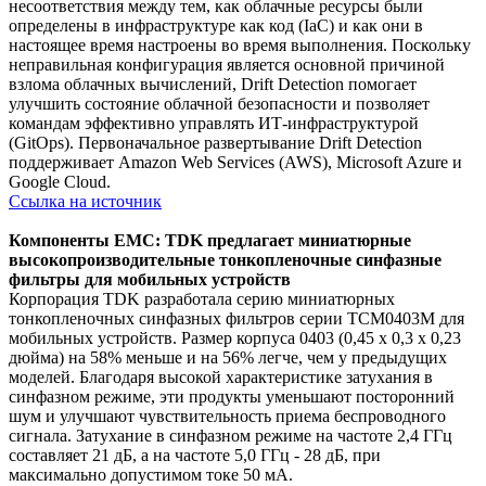
несоответствия между тем, как облачные ресурсы были
определены в инфраструктуре как код (IaC) и как они в
настоящее время настроены во время выполнения. Поскольку
неправильная конфигурация является основной причиной
взлома облачных вычислений, Drift Detection помогает
улучшить состояние облачной безопасности и позволяет
командам эффективно управлять ИТ-инфраструктурой
(GitOps). Первоначальное развертывание Drift Detection
поддерживает Amazon Web Services (AWS), Microsoft Azure и
Google Cloud.
Ссылка на источник
Компоненты EMC: TDK предлагает миниатюрные
высокопроизводительные тонкопленочные синфазные
фильтры для мобильных устройств
Корпорация TDK разработала серию миниатюрных
тонкопленочных синфазных фильтров серии TCM0403M для
мобильных устройств. Размер корпуса 0403 (0,45 x 0,3 x 0,23
дюйма) на 58% меньше и на 56% легче, чем у предыдущих
моделей. Благодаря высокой характеристике затухания в
синфазном режиме, эти продукты уменьшают посторонний
шум и улучшают чувствительность приема беспроводного
сигнала. Затухание в синфазном режиме на частоте 2,4 ГГц
составляет 21 дБ, а на частоте 5,0 ГГц - 28 дБ, при
максимально допустимом токе 50 мА.