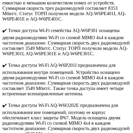
емкостью и меньшим количеством помех от устройств.
Суммарная скорость трех радиомодулей составляет 8353
Мбит/c. Статус ТОРП получили модели AQ-W6PE401I, AQ-
W6PE401E и AQ-W6PE401C.
✔️ Точки доступа Wi-Fi семейства AQ-W6P301 оснащены
двумя радиомодулями Wi-Fi со схемой MIMO 4x4 в каждом
частотном диапазоне. Суммарная скорость двух радиомодулей
составляет 3549 Мбит/c. Статус ТОРП получили модели AQ-
W6PE301I, AQ-W6PE301E и AQ-W6PE301C.
✔️ Точка доступа Wi-Fi AQ-W6P201I предназначена для
использования внутри помещений. Устройство оснащено
двумя радиомодулями Wi-Fi со схемой MIMO 4x4 в каждом
частотном диапазоне. Суммарная скорость двух радиомодулей
составляет 3549 Мбит/c. Также точка доступа имеет четыре
встроенные всенаправленные антенны.
✔️ Точка доступа Wi-Fi AQ-W6O202E предназначена для
использования вне помещений, поэтому ее корпус
обеспечивает класс защиты IP67. Модель оснащена двумя
радиомодулями Wi-Fi со схемой MIMO 4x4 в каждом
частотном диапазоне. Суммарная скорость двух радиомодулей