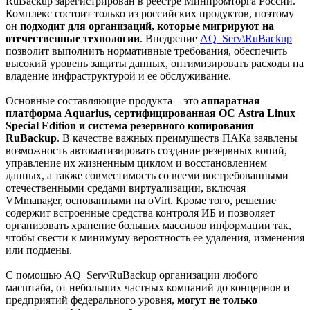
RuBackup зарегистрирован в реестре Минпромторга России.
Комплекс состоит только из российских продуктов, поэтому
он
подходит для организаций, которые мигрируют на
отечественные технологии
. Внедрение
AQ_Serv\RuBackup
позволит выполнить нормативные требования, обеспечить
высокий уровень защиты данных, оптимизировать расходы на
владение инфраструктурой и ее обслуживание.
Основные составляющие продукта – это
аппаратная
платформа Aquarius, сертифицированная ОС Astra Linux
Special Edition и система резервного копирования
RuBackup
. В качестве важных преимуществ ПАКа заявлены
возможность автоматизировать создание резервных копий,
управление их жизненным циклом и восстановлением
данных, а также совместимость со всеми востребованными
отечественными средами виртуализации, включая
VMmanager, основанными на oVirt. Кроме того, решение
содержит встроенные средства контроля ИБ и позволяет
организовать хранение больших массивов информации так,
чтобы свести к минимуму вероятность ее удаления, изменения
или подмены.
С помощью AQ_Serv\RuBackup организации любого
масштаба, от небольших частных компаний до концернов и
предприятий федерального уровня,
могут не только