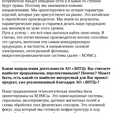
потребители найдут обходные пути и в какой-то степени
будут правы. Поэтому мы занимаемся новыми
направлениями. Мы ориентируемся на лучшие параметры
изделий, которые уже присутствуют на рынке. Это китайские
и европейские производители. Мы знаем их результаты,
параметрические ряды и стараемся делать нашу продукцию
как минимум не хуже этого уровня.
Путь к успеху – это всё-таки пытаться найти свою нишу. Я
считаю, что отечественные производители вполне способны
это сделать, вытеснив тем самым конкурирующую
продукцию, в частности, в направлениях силовой
электроники, интегральной фотоники,
микроэлектромеханические системы (далее – МЭМС).
Какие направления деятельности АО «ЗНТЦ» Вы считаете
наиболее прорывными, перспективными? Почему? Может
быть, есть какой-то наиболее интересный для Вас проект/
продукт, уже реализованный благодаря АО «ЗНТЦ»?
Наша традиционная технологическая линейка была
ориентирована на МЭМСы. Это навигационные системы,
гироскопы, акселерометры, датчики магнитных полей и
схемы обработки этих физических сенсоров. Это основной
фокус, под который мы готовили инфраструктуру и под