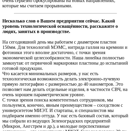
очень серьёзно сфокусированы на новых направлениях,
которые мы считаем прорывными.
Несколько слов о Вашем предприятии сейчас. Какой
уровень технологической оснащённости, расскажите о
людях, занятых в производстве.
На сегодняшний день мы работаем с диаметром пластин
150мм. Для технологий МЭМС, нитрида галлия на кремнии и
фотоники этого вполне достаточно, с точки зрения
экономической целесообразности. Наша линейка полностью
замкнутая: от первичной маркировки пластины до испытаний
готовой продукции.
Что касается минимальных размеров, у нас есть
технологическая возможность делать электронно-лучевую
прямую литографию с размерностью до 40 нанометров. Это
позволяет нам делать отдельные изделия, в частности СВЧ, на
очень хорошем параметрическом уровне.
С точки зрения поиска компетентных сотрудников, мы
пользуемся, конечно, явным преимуществом – соседством с
университетом МИЭТ. И стартапы, и специалистов мы
подбираем именно оттуда. У нас есть базовый состав, который
мы собрали из ведущих Зеленоградских предприятий
(Микрон, Ангстрем и др.), а молодые перспективные