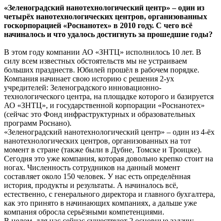
«Зеленоградский нанотехнологический центр» – один из
четырёх нанотехнологических центров, организованных
госкорпорацией «Роснанотех» в 2010 году. С чего всё
начиналось и что удалось достигнуть за прошедшие годы?
В этом году компании АО «ЗНТЦ» исполнилось 10 лет. В
силу всем известных обстоятельств мы не устраиваем
больших празднеств. Юбилей прошёл в рабочем порядке.
Компания начинает свою историю с решения 2-ух
учредителей: Зеленоградского инновационно-
технологического центра, на площадке которого и базируется
АО «ЗНТЦ», и государственной корпорации «Роснанотех»
(сейчас это Фонд инфраструктурных и образовательных
программ Роснано).
«Зеленоградский нанотехнологический центр» – один из 4-ёх
нанотехнологических центров, организованных на тот
момент в стране (также были в Дубне, Томске и Троицке).
Сегодня это уже компания, которая довольно крепко стоит на
ногах. Численность сотрудников на данный момент
составляет около 150 человек. У нас есть определённая
история, продукты и результаты. А начиналось всё,
естественно, с генерального директора и главного бухгалтера,
как это принято в начинающих компаниях, а дальше уже
компания обросла серьёзными компетенциями.
В целом, для нас сейчас существуют 2 основные задачи: