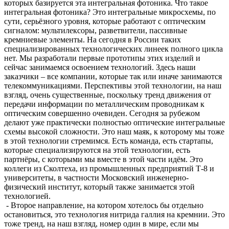
которых базируется эта интегральная фотоника. Что такое
интегральная фотоника? Это интегральные микросхемы, по
сути, серьёзного уровня, которые работают с оптическим
сигналом: мультилексоры, разветвители, пассивные
кремниевые элементы. На сегодня в России таких
специализированных технологических линеек полного цикла
нет. Мы разработали первые прототипы этих изделий и
сейчас занимаемся освоением технологий. Здесь наши
заказчики – все компании, которые так или иначе занимаются
телекоммуникациями. Перспективы этой технологии, на наш
взгляд, очень существенные, поскольку тренд движения от
передачи информации по металлическим проводникам к
оптическим совершенно очевиден. Сегодня за рубежом
делают уже практически полностью оптические интегральные
схемы высокой сложности. Это наш маяк, к которому мы тоже
в этой технологии стремимся. Есть команда, есть стартапы,
которые специализируются на этой технологии, есть
партнёры, с которыми мы вместе в этой части идём. Это
коллеги из Сколтеха, из промышленных предприятий Т-8 и
университеты, в частности Московский инженерно-
физический институт, который также занимается этой
технологией.
- Второе направление, на котором хотелось бы отдельно
остановиться, это технология нитрида галлия на кремнии. Это
тоже тренд, на наш взгляд, номер один в мире, если мы