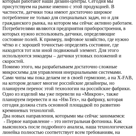
который работают наши дизайн-центры. Сегодня мы
присутствуем на рынке именно с этой продукцией. В
частности, датчики тока имеют достаточно широкое
потребление не только для специальных задач, но и для
гражданского рынка, на котором мы сейчас активно работаем.
Потребителями являются предприятия приборостроения, в
которых нужно использовать датчики, определяющие
состояние полей. К примеру, лифтовое хозяйство, где нужно
чётко и с хорошей точностью определять состояние, где
находится тот или иной подвижный элемент. Для этого
используются энкодеры – датчики угловых положений и
скоростей.
Помимо этого, мы разрабатываем достаточно сложные
микросхемы для управления инерциальными системами.
Сами чипы мы пока делаем не в своей гермозоне, а на X-FAB,
на котором делают многие российские дизайнеры, но
планируем перенос этой технологии на российские фабрики.
Одно из изделий мы уже перевели на «Микрон», также
планируем перевести и на «Нм-Тех», на фабрику, которая
сегодня должна стать основной площадкой по развитию
кремниевых технологий.
Два новых направления, которыми мы сейчас занимаемся:
- Первое направление – это интегральная фотоника. Как
выяснилось после подробного анализа, наша технологическая
линейка полностью соответствует всем требованиям, на